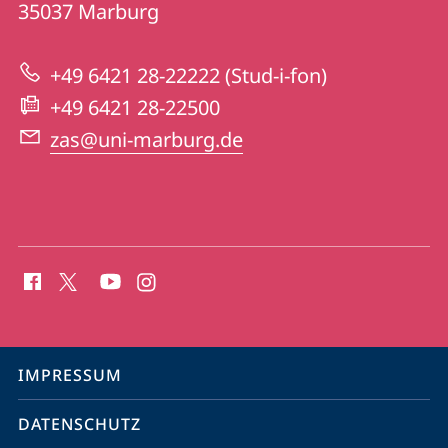
Informationen
35037
Marburg
Studium
zur
+49 6421 28-22222 (Stud-i-fon)
Website
+49 6421 28-22500
zas@uni-marburg.de
Social
Media
Kontakte
Service-
IMPRESSUM
Navigation
DATENSCHUTZ