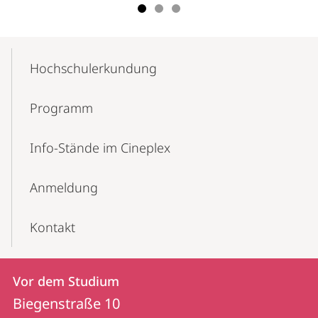
Mobile-
Content-
Hochschul­erkundung
Navigation
Programm
Info-Stände im Cineplex
Anmeldung
Kontakt
Kontakt
Kontaktinformationen
Vor dem Studium
Vor
und
Biegenstraße 10
dem