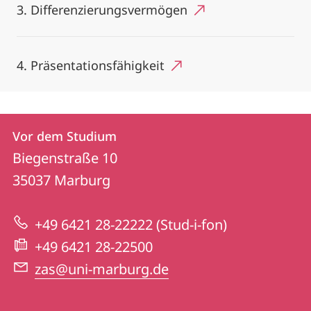
3. Differenzierungsvermögen
4. Präsentationsfähigkeit
Kontakt
Kontaktinformationen
Vor dem Studium
Vor
und
Biegenstraße 10
dem
Informationen
35037
Marburg
Studium
zur
+49 6421 28-22222 (Stud-i-fon)
Website
+49 6421 28-22500
zas@uni-marburg.de