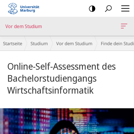
Mobile-
Navigation
Vor dem Studium
Breadcrumb-
Startseite
Studium
Vor dem Studium
Finde dein Stud
Navigation
Hauptinhalt
Online-Self-Assessment des
Bachelorstudiengangs
Wirtschaftsinformatik