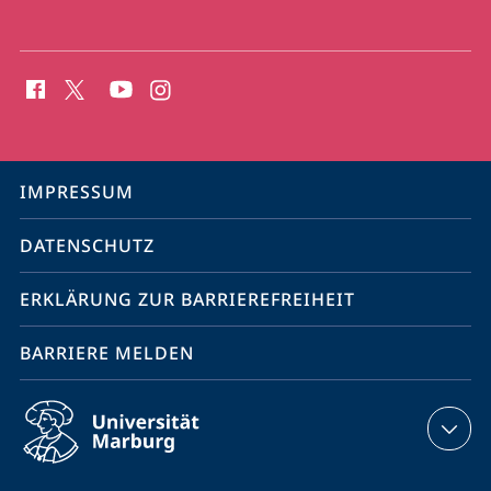
Social
Media
Kontakte
Service-
IMPRESSUM
Navigation
DATENSCHUTZ
ERKLÄRUNG ZUR BARRIEREFREIHEIT
BARRIERE MELDEN