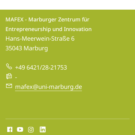
Kontakt
Kontaktinformationen
MAFEX - Marburger Zentrum für
MAFEX
und
Entrepreneurship und Innovation
-
Informationen
Hans-Meerwein-Straße 6
Marburger
35043
Marburg
zur
Zentrum
Website
für
+49 6421/28-21753
Entrepreneurship
-
und
mafex@uni-marburg.de
Innovation
Social
Media