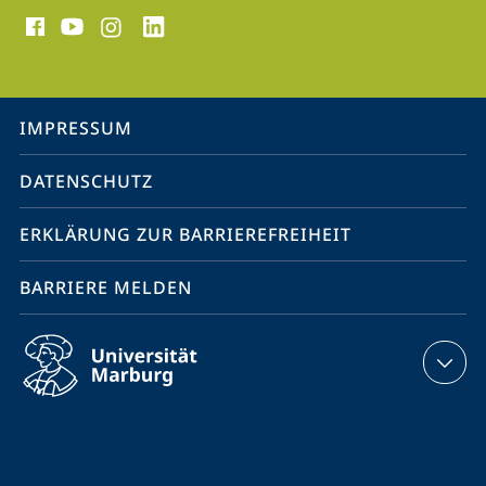
Social
Media
Kontakte
Service-
IMPRESSUM
Navigation
DATENSCHUTZ
ERKLÄRUNG ZUR BARRIEREFREIHEIT
BARRIERE MELDEN