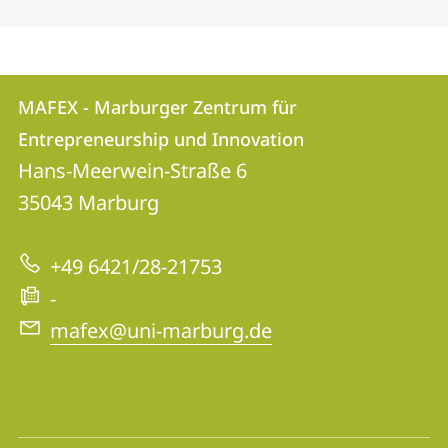
Kontakt
Kontaktinformationen
MAFEX - Marburger Zentrum für
MAFEX
und
Entrepreneurship und Innovation
-
Informationen
Hans-Meerwein-Straße 6
Marburger
35043
Marburg
zur
Zentrum
Website
für
+49 6421/28-21753
Entrepreneurship
-
und
mafex@uni-marburg.de
Innovation