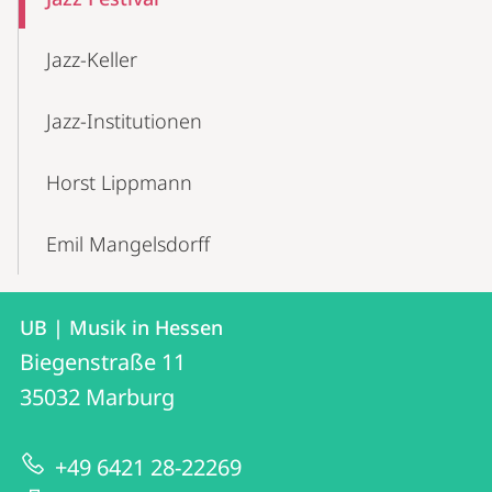
Jazz-Keller
Jazz-Institutionen
Horst Lippmann
Emil Mangelsdorff
Kontakt
Kontaktinformationen
UB | Musik in Hessen
UB
und
Biegenstraße 11
|
Informationen
35032
Marburg
Musik
zur
in
+49 6421 28-22269
Website
Hessen