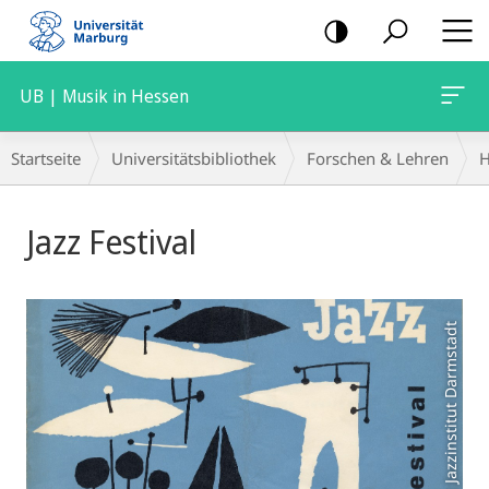
Mobile-
Navigation
UB | Musik in Hessen
Breadcrumb-
Startseite
Universitätsbibliothek
Forschen & Lehren
H
Navigation
Hauptinhalt
Jazz Festival
Foto: Jazzinstitut Darmstadt