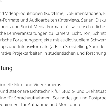
nd Videoproduktionen (Kurzfilme, Dokumentationen, Es
-Formate und Audioarbeiten (Interviews, Serien, Disk
 Shorts und Social-Media-Formate für wissenschaftlich
che Lehrveranstaltungen zu Kamera, Licht, Ton, Schni
erische Forschungsprojekte mit audiovisuellem Schwer
ps und Intensivformate (z. B. zu Storytelling, Soundd
orative Projektarbeiten in studentischen und forsch
ttung
sionelle Film- und Videokameras
und stationäre Lichttechnik für Studio- und Drehsitua
ine für Sprachaufnahmen, Sounddesign und Postprod
Equipment für Aufnahme und Monitoring