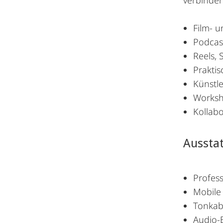
Film- u
Podcast
Reels,
Praktis
Künstl
Worksho
Kollab
Aussta
Profes
Mobile 
Tonkab
Audio-