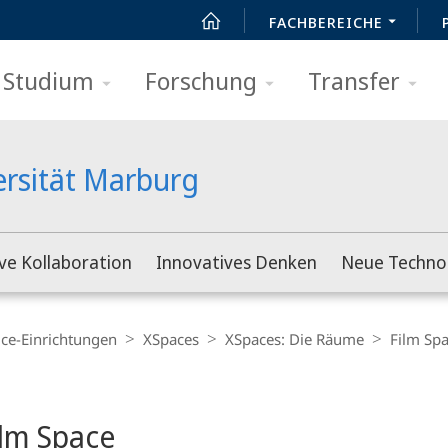
FACHBEREICHE
Studium
Forschung
Transfer
ersität Marburg
ve Kollaboration
Innovatives Denken
Neue Techno
ice-Einrichtungen
XSpaces
XSpaces: Die Räume
Film Sp
t
ilm Space