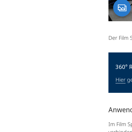
Der Film 
360° 
Hier
ge
Anwend
Im Film S
verbinden