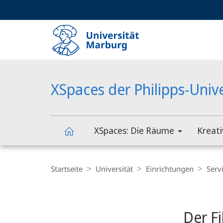
Service-
HIGH-CONTRAST VERSION
SUCHE UND SUCHERGEBNIS
Navigation
Haupt-
Navigation
XSpaces der Philipps-Univ
XSpaces: Die Räume
Kreati
XSpaces
Breadcrumb-
Navigation
Startseite
Universität
Einrichtungen
Serv
der
Content-
Navigation
Hauptinhal
Philipps-
Der F