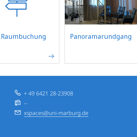
Panoramarundgang
r Raumbuchung
+ 49 6421 28-23908
--
xspaces@uni-marburg.de