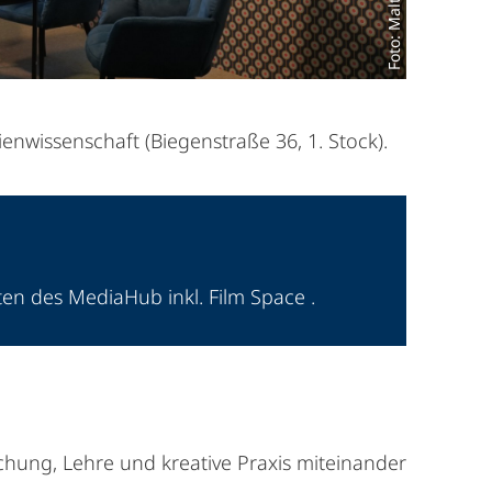
Foto: Malte Söllner
enwissenschaft (Biegenstraße 36, 1. Stock).
en des MediaHub inkl. Film Space .
schung, Lehre und kreative Praxis miteinander