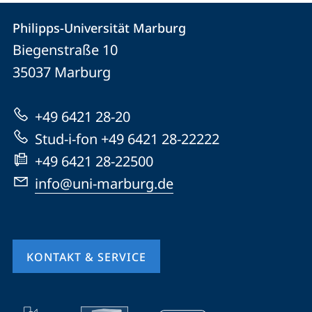
Kontakt
Kontaktinformationen
Philipps-Universität Marburg
Philipps-
und
Biegenstraße 10
Universität
Informationen
35037
Marburg
Marburg
zur
+49 6421 28-20
Website
Stud-i-fon +49 6421 28-22222
+49 6421 28-22500
info@uni-marburg.de
KONTAKT & SERVICE
Mobile-