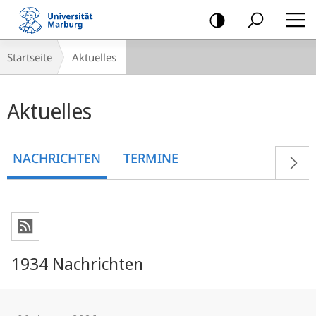
Mobile-
Navigation
Breadcrumb-
Startseite
Aktuelles
Navigation
Hauptinhalt
Aktuelles
NACHRICHTEN
TERMINE
1934 Nachrichten