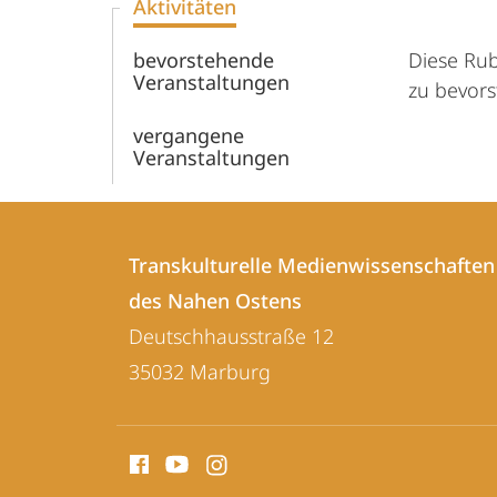
Aktivitäten
Nahen
bevorstehende
Diese Rub
Ostens
Veranstaltungen
zu bevor
vergangene
Veranstaltungen
Kontakt
Kontaktinformationen
und
Transkulturelle Medienwissenschaften
Transkulturelle
des Nahen Ostens
Informationen
Medienwissenschaften
Deutschhausstraße 12
zur
des
35032
Marburg
Nahen
Website
Ostens
Social
Media