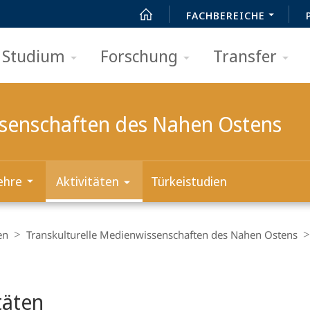
FACHBEREICHE
Studium
Forschung
Transfer
ssenschaften des Nahen Ostens
ehre
Aktivitäten
Türkeistudien
en
Transkulturelle Medienwissenschaften des Nahen Ostens
t
täten