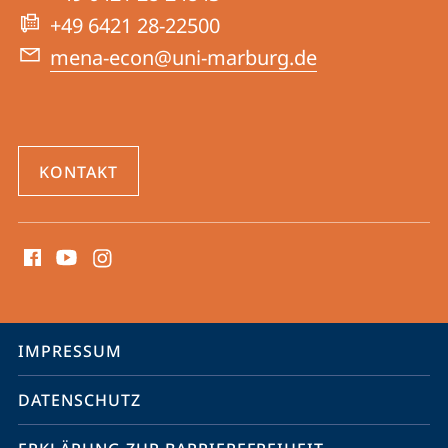
Website
Mittleren
+49 6421 28-22500
Ostens
mena-econ@uni-marburg.de
KONTAKT
Social
Media
Kontakte
Service-
IMPRESSUM
Navigation
DATENSCHUTZ