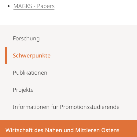
MAGKS - Papers
Mobile-
Content-
Forschung
Navigation
Schwerpunkte
Publikationen
Projekte
Informationen für Promotionsstudierende
Kontakt
Kontaktinformationen
Wirtschaft des Nahen und Mittleren Ostens
Wirtschaft