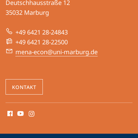
und
Deutschhausstraße 12
des
Informationen
35032
Marburg
Nahen
zur
und
+49 6421 28-24843
Website
Mittleren
+49 6421 28-22500
Ostens
mena-econ@uni-marburg.de
KONTAKT
Social
Media
Kontakte