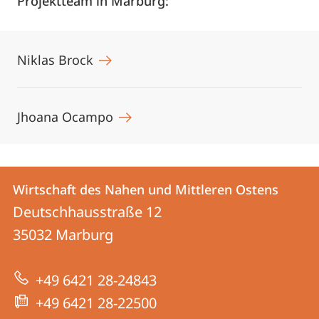
Projektteam in Marburg:
Niklas Brock
Jhoana Ocampo
Kontakt
Kontaktinformationen
Wirtschaft des Nahen und Mittleren Ostens
Wirtschaft
und
Deutschhausstraße 12
des
Informationen
35032
Marburg
Nahen
zur
und
+49 6421 28-24843
Website
Mittleren
+49 6421 28-22500