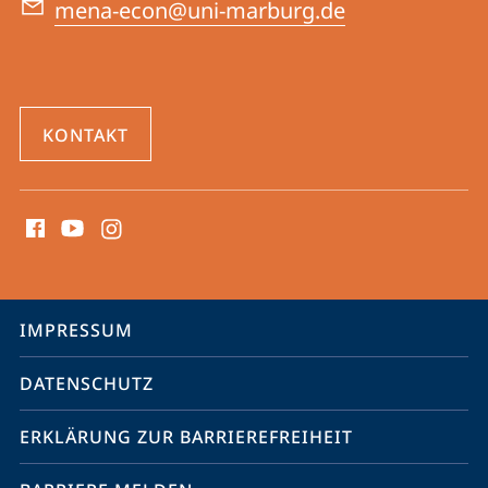
Ostens
mena-econ@uni-marburg.de
KONTAKT
Social
Media
Kontakte
Service-
IMPRESSUM
Navigation
DATENSCHUTZ
ERKLÄRUNG ZUR BARRIEREFREIHEIT