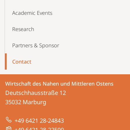
Academic Events
Research
Partners & Sponsor
Contact
Kontakt
Kontaktinformationen
Wirtschaft des Nahen und Mittleren Ostens
Wirtschaft
und
Deutschhausstraße 12
des
Informationen
35032
Marburg
Nahen
zur
und
+49 6421 28-24843
Website
Mittleren
+49 6421 28-22500