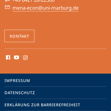
Ostens
mena-econ@uni-marburg.de
KONTAKT
Social
Media
Kontakte
Service-
IMPRESSUM
Navigation
DATENSCHUTZ
ERKLÄRUNG ZUR BARRIEREFREIHEIT