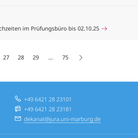
chzeiten im Prüfungsbüro bis 02.10.25
27
28
29
...
75
+49 6421 28 23101
+49 6421 28 23181
dekanat@jura.uni-marburg.de