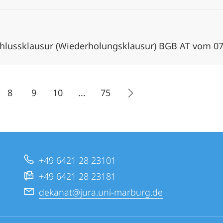
hlussklausur (Wiederholungsklausur) BGB AT vom 0
8
9
10
...
75
+49 6421 28 23101
+49 6421 28 23181
dekanat@jura.uni-marburg.de