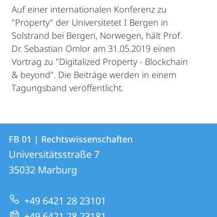
Auf einer internationalen Konferenz zu
"Property" der Universitetet I Bergen in
Solstrand bei Bergen, Norwegen, hält Prof.
Dr. Sebastian Omlor am 31.05.2019 einen
Vortrag zu "Digitalized Property - Blockchain
& beyond". Die Beiträge werden in einem
Tagungsband veröffentlicht.
Kontakt
Kontaktinformationen
FB 01 | Rechtswissenschaften
FB
und
Universitätsstraße 7
01
Informationen
35032
Marburg
|
zur
Rechtswissenschaften
+49 6421 28 23101
Website
+49 6421 28 23181