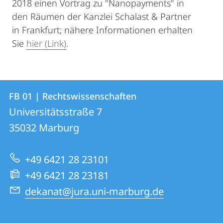
2018 einen Vortrag zu "Nanopayments" in
den Räumen der Kanzlei Schalast & Partner
in Frankfurt; nähere Informationen erhalten
Sie
hier (Link)
.
Kontakt
Kontaktinformationen
FB 01 | Rechtswissenschaften
FB
und
Universitätsstraße 7
01
Informationen
35032
Marburg
|
zur
Rechtswissenschaften
+49 6421 28 23101
Website
+49 6421 28 23181
dekanat@jura.uni-marburg.de