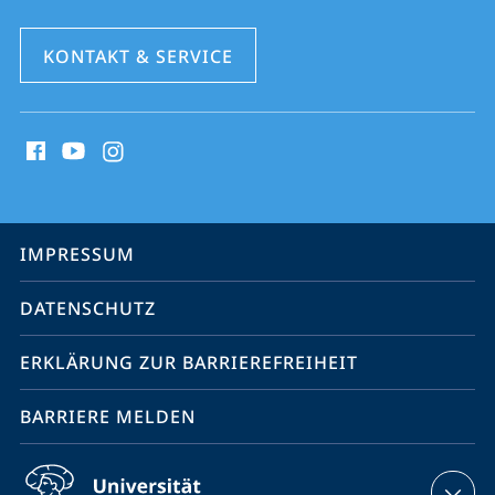
KONTAKT & SERVICE
Social
Media
Kontakte
Service-
IMPRESSUM
Navigation
DATENSCHUTZ
ERKLÄRUNG ZUR BARRIEREFREIHEIT
BARRIERE MELDEN