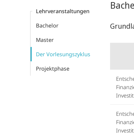
Bache
Banken
Lehrveranstaltungen
Grundl
Bachelor
Master
Der Vorlesungs­zyklus
Projektphase
Entsch
Finanz
Investi
Entsch
Finanz
Investi