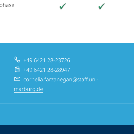
tphase
+49 6421 28-23726
+49 6421 28-28947
cornelia.farzanegan@staff.uni-
marburg.de