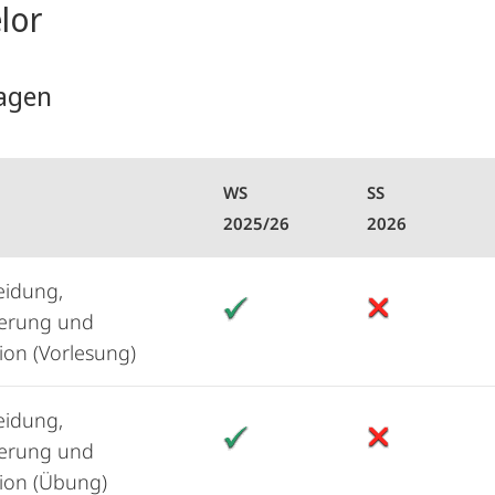
lor
agen
WS
SS
2025/26
2026
eidung,
ierung und
tion (Vorlesung)
eidung,
ierung und
tion (Übung)