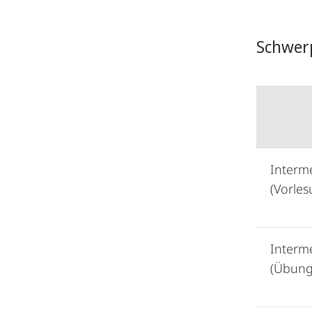
Schwer
Interm
(Vorle
Interm
(Übung