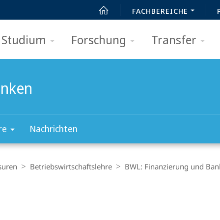
FACHBEREICHE
Studium
Forschung
Transfer
anken
re
Nachrichten
suren
Betriebs­wirt­schaftslehre
BWL: Finanzierung und Ban
t