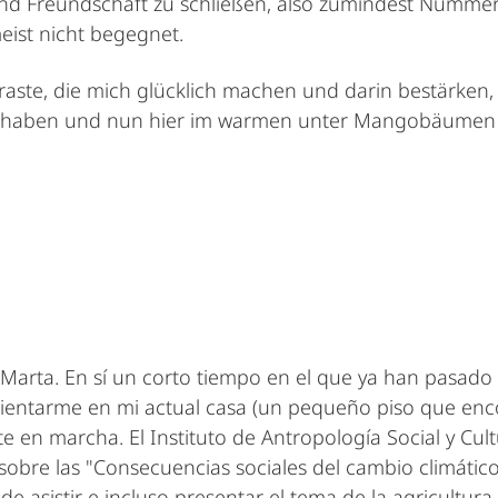
 Freundschaft zu schließen, also zumindest Nummer
eist nicht begegnet.
traste, die mich glücklich machen und darin bestärken
 haben und nun hier im warmen unter Mangobäumen die
 Marta. En sí un corto tiempo en el que ya han pasad
orientarme en mi actual casa (un pequeño piso que enco
e en marcha. El Instituto de Antropología Social y Cul
obre las "Consecuencias sociales del cambio climático 
de asistir e incluso presentar el tema de la agricultur