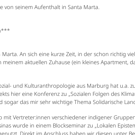
cke von seinem Aufenthalt in Santa Marta.
n***
rta. An sich eine kurze Zeit, in der schon richtig viel 
 meinem aktuellen Zuhause (ein kleines Apartment, da
Sozial- und Kulturanthropologie aus Marburg hat u.a. 
s hier eine Konferenz zu „Sozialen Folgen des Klima
 sogar das mir sehr wichtige Thema Solidarische Land
it Vertreter:innen verschiedener indigener Gruppen,
as wurde in einem Blockseminar zu „Lokalen Epistem
enutzt. Direkt im Anschluss haben wir diesen unter B