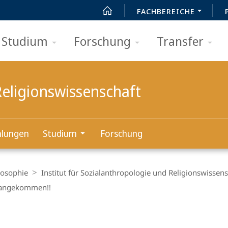
FACHBEREICHE
Studium
Forschung
Transfer
Religionswissenschaft
lungen
Studium
Forschung
losophie
Institut für Sozialanthropologie und Religionswissens
n angekommen!!