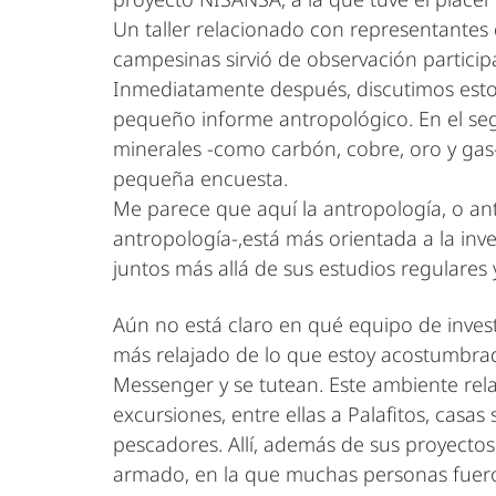
Un taller relacionado con representante
campesinas sirvió de observación particip
Inmediatamente después, discutimos esto 
pequeño informe antropológico. En el seg
minerales -como carbón, cobre, oro y gas
pequeña encuesta.
Me parece que aquí la antropología, o ant
antropología-,está más orientada a la inv
juntos más allá de sus estudios regulares 
Aún no está claro en qué equipo de investi
más relajado de lo que estoy acostumbrad
Messenger y se tutean. Este ambiente rel
excursiones, entre ellas a Palafitos, ca
pescadores. Allí, además de sus proyectos
armado, en la que muchas personas fueron