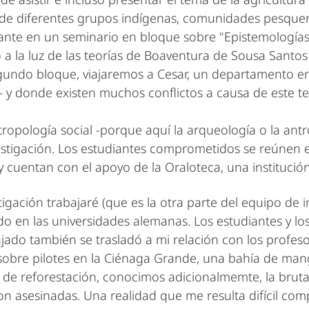
s de diferentes grupos indígenas, comunidades pesqu
ante en un seminario en bloque sobre "Epistemologías lo
a la luz de las teorías de Boaventura de Sousa Santos 
undo bloque, viajaremos a Cesar, un departamento en 
- y donde existen muchos conflictos a causa de este te
ropología social -porque aquí la arqueología o la ant
estigación. Los estudiantes comprometidos se reúnen e
y cuentan con el apoyo de la Oraloteca, una institución
gación trabajaré (que es la otra parte del equipo de i
o en las universidades alemanas. Los estudiantes y 
ajado también se trasladó a mi relación con los profe
sas sobre pilotes en la Ciénaga Grande, una bahía de m
 de reforestación, conocimos adicionalmemte, la brutal
 asesinadas. Una realidad que me resulta difícil comp