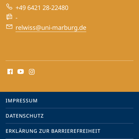
zur
+49 6421 28-22480
Website
-
relwiss@uni-marburg.de
Social
Media
Kontakte
Service-
IMPRESSUM
Navigation
DATENSCHUTZ
ERKLÄRUNG ZUR BARRIEREFREIHEIT