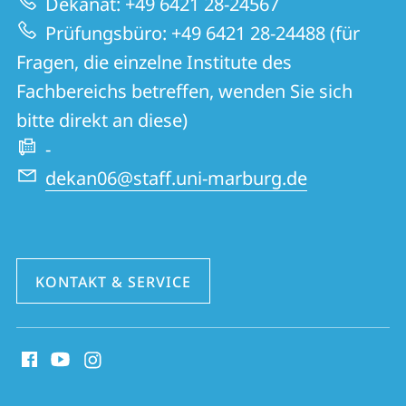
Dekanat: +49 6421 28-24567
Website
und
Prüfungsbüro: +49 6421 28-24488 (für
Kulturwissenschaften
Fragen, die einzelne Institute des
Fachbereichs betreffen, wenden Sie sich
bitte direkt an diese)
-
dekan06@staff.uni-marburg.de
KONTAKT & SERVICE
Social
Media
Kontakte