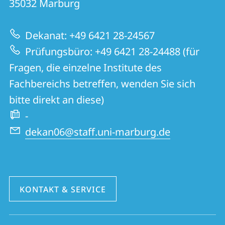
Informationen
35032
Marburg
|
zur
Geschichte
Dekanat: +49 6421 28-24567
Website
und
Prüfungsbüro: +49 6421 28-24488 (für
Kulturwissenschaften
Fragen, die einzelne Institute des
Fachbereichs betreffen, wenden Sie sich
bitte direkt an diese)
-
dekan06@staff.uni-marburg.de
KONTAKT & SERVICE
Social