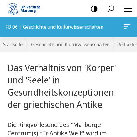
Mobile-
Navigation
FB 06 | Geschichte und Kulturwissenschaften
Breadcrumb-
Startseite
Geschichte und Kulturwissenschaften
Aktuelle
Navigation
Hauptinhalt
Das Verhältnis von 'Körper'
und 'Seele' in
Gesundheitskonzeptionen
der griechischen Antike
Die Ringvorlesung des "Marburger
Centrum(s) für Antike Welt" wird im