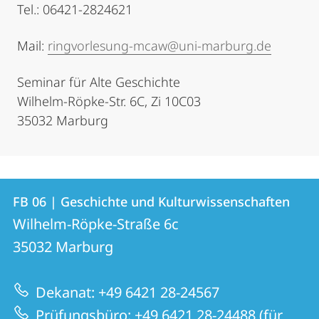
Tel.: 06421-2824621
Mail:
ringvorlesung-mcaw@uni-marburg.de
Seminar für Alte Geschichte
Wilhelm-Röpke-Str. 6C, Zi 10C03
35032 Marburg
Kontakt
Kontaktinformationen
FB 06 | Geschichte und Kulturwissenschaften
FB
und
Wilhelm-Röpke-Straße 6c
06
Informationen
35032
Marburg
|
zur
Geschichte
Dekanat: +49 6421 28-24567
Website
und
Prüfungsbüro: +49 6421 28-24488 (für