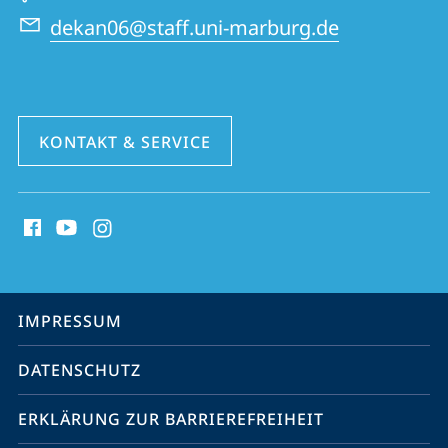
dekan06@staff.uni-marburg.de
KONTAKT & SERVICE
Social
Media
Kontakte
Service-
IMPRESSUM
Navigation
DATENSCHUTZ
ERKLÄRUNG ZUR BARRIEREFREIHEIT