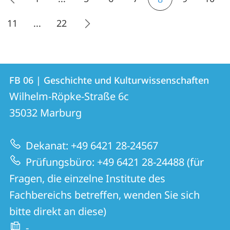
11
...
22
Kontakt
Kontaktinformationen
FB 06 | Geschichte und Kulturwissenschaften
FB
und
Wilhelm-Röpke-Straße 6c
06
Informationen
35032
Marburg
|
zur
Geschichte
Dekanat: +49 6421 28-24567
Website
und
Prüfungsbüro: +49 6421 28-24488 (für
Kulturwissenschaften
Fragen, die einzelne Institute des
Fachbereichs betreffen, wenden Sie sich
bitte direkt an diese)
-