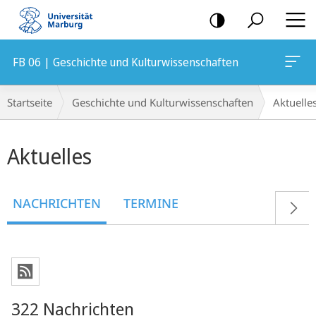
Mobile-
Navigation
FB 06 | Geschichte und Kulturwissenschaften
Breadcrumb-
Startseite
Geschichte und Kulturwissenschaften
Aktuelle
Navigation
Hauptinhalt
Aktuelles
NACHRICHTEN
TERMINE
322 Nachrichten