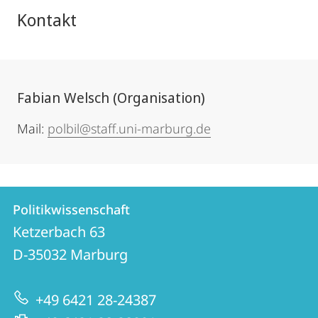
Kontakt
Fabian Welsch (Organisation)
Mail:
polbil@staff.uni-marburg.de
Kontakt
Kontaktinformationen
Politikwissenschaft
Politikwissenschaft
und
Ketzerbach 63
Informationen
D-35032
Marburg
zur
+49 6421 28-24387
Website