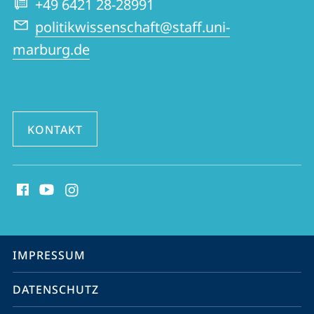
+49 6421 28-28991
politikwissenschaft@staff.uni-
marburg.de
KONTAKT
Social
Media
Kontakte
Service-
IMPRESSUM
Navigation
DATENSCHUTZ