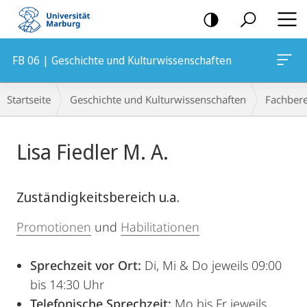
Mobile-
Navigation
FB 06 | Geschichte und Kulturwissenschaften
Breadcrumb-
Startseite
Geschichte und Kulturwissenschaften
Fachbere
Navigation
Hauptinhalt
Lisa Fiedler M. A.
Zuständigkeitsbereich u.a.
Promotionen
und
Habilitationen
Sprechzeit vor Ort:
Di, Mi & Do jeweils 09:00
bis 14:30 Uhr
Telefonische Sprechzeit:
Mo bis Fr jeweils