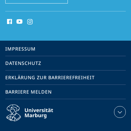
Social
Media
Kontakte
Service-
IMPRESSUM
Navigation
DATENSCHUTZ
ERKLÄRUNG ZUR BARRIEREFREIHEIT
BARRIERE MELDEN