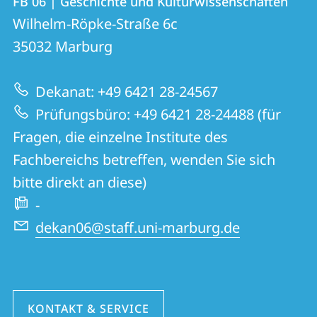
FB 06 | Geschichte und Kulturwissenschaften
FB
und
Wilhelm-Röpke-Straße 6c
06
Informationen
35032
Marburg
|
zur
Geschichte
Dekanat: +49 6421 28-24567
Website
und
Prüfungsbüro: +49 6421 28-24488 (für
Kulturwissenschaften
Fragen, die einzelne Institute des
Fachbereichs betreffen, wenden Sie sich
bitte direkt an diese)
-
dekan06@staff.uni-marburg.de
KONTAKT & SERVICE