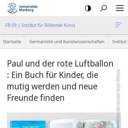
Mobile-
Navigation
FB 09 | Institut für Bildende Kunst
Breadcrumb-
Startseite
Germanistik und Kunstwissenschaften
Institut
Navigation
Hauptinhalt
Paul und der rote Luftballon
: Ein Buch für Kinder, die
Aufnahme © Institut für Bildende Kunst/ Anja Köhne
mutig werden und neue
Freunde finden