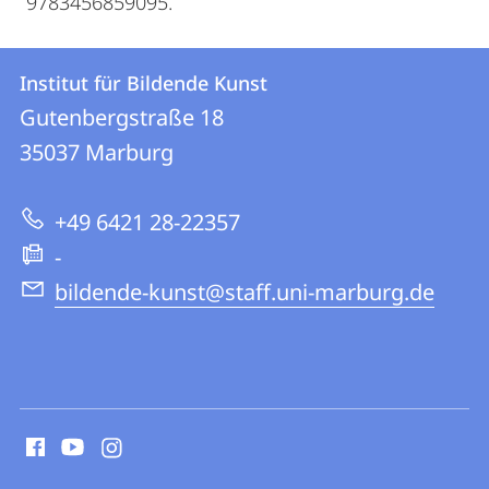
9783456859095.
Kontakt
Kontaktinformationen
Institut für Bildende Kunst
Institut
und
Gutenbergstraße 18
für
Informationen
35037
Marburg
Bildende
zur
Kunst
+49 6421 28-22357
Website
-
bildende-kunst@staff.uni-marburg.de
Social
Media