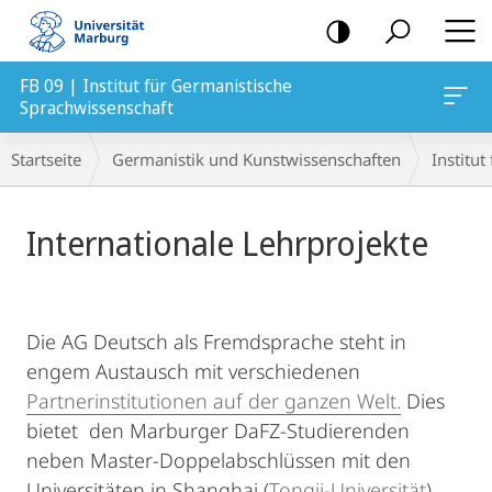
Mobile-
Navigation
FB 09 | Institut für Germanistische
Sprachwissenschaft
Breadcrumb-
Startseite
Germanistik und Kunstwissenschaften
Institu
Navigation
Hauptinhalt
Internationale Lehrprojekte
Die AG Deutsch als Fremdsprache steht in
engem Austausch mit verschiedenen
Partnerinstitutionen auf der ganzen Welt.
Dies
bietet den Marburger DaFZ-Studierenden
neben Master-Doppelabschlüssen mit den
Universitäten in Shanghai (
Tongji-Universität
)