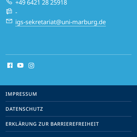
+49 6421 28 25918
-
igs-sekretariat@uni-marburg.de
Social
Media
Kontakte
Service-
IMPRESSUM
Navigation
DATENSCHUTZ
ERKLÄRUNG ZUR BARRIEREFREIHEIT