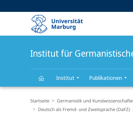
Service-
HIGH-CONTRAST VERSION
SUCHE UND SUCHERGEBNIS
Navigation
Haupt-
Navigation
Institut für Germanistisc
Institut
Publikationen
Hauptinhalt
Institut
Breadcrumb-
Navigation
Startseite
Germanistik und Kunstwissenschafte
für
Deutsch als Fremd- und Zweitsprache (DaFZ)
Germanistische