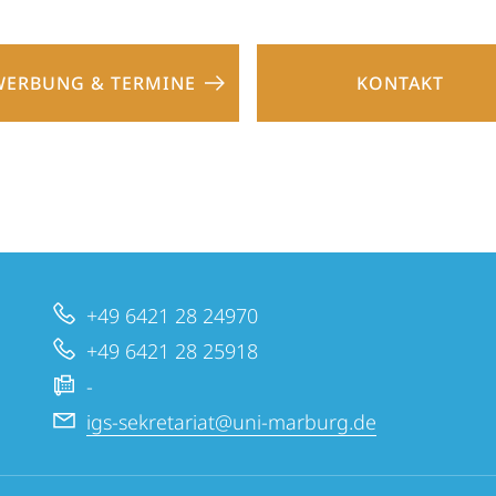
WERBUNG & TERMINE
KONTAKT
+49 6421 28 24970
+49 6421 28 25918
-
igs-sekretariat@uni-marburg.de