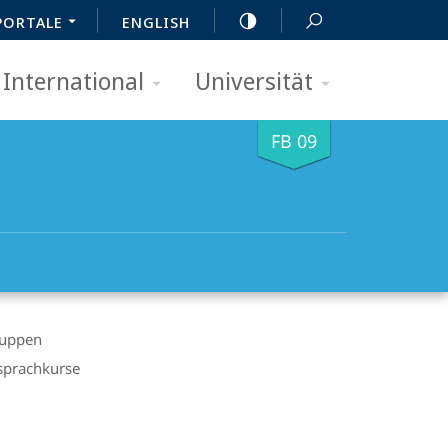
PORTALE
ENGLISH
International
Universität
FB 09
ruppen
ssprachkurse