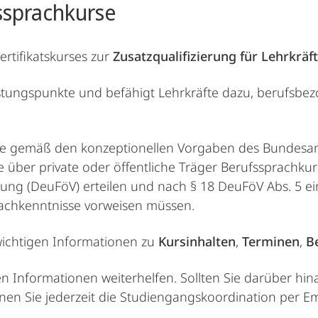
ssprachkurse
rtifikatskurses zur
Zusatzqualifizierung für Lehrkräf
istungspunkte und befähigt Lehrkräfte dazu, berufsbe
de gemäß den konzeptionellen Vorgaben des Bundesamt
die über private oder öffentliche Träger Berufssprach
g (DeuFöV) erteilen und nach § 18 DeuFöV Abs. 5 eine
achkenntnisse vorweisen müssen.
 wichtigen Informationen zu
Kursinhalten
,
Terminen
,
B
ten Informationen weiterhelfen. Sollten Sie darüber h
nen Sie jederzeit die Studiengangskoordination per Em