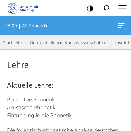
Mobile-
Navigation
FB 09 | AG Phonetik
Breadcrumb-
Startseite
Germanistik und Kunstwissenschaften
Institu
Navigation
Hauptinhalt
Lehre
Aktuelle Lehre:
Perzeptive Phonetik
Akustische Phonetik
Einführung in die Phonetik
Die forensisch-phonetische Analyse deutscher