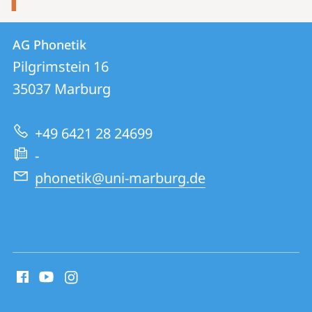
Kontakt
Kontaktinformationen
AG Phonetik
AG
und
Pilgrimstein 16
Phonetik
Informationen
35037
Marburg
zur
+49 6421 28 24699
Website
-
phonetik@uni-marburg.de
Social
Media
Kontakte