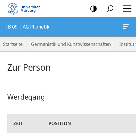
Mobile-
Navigation
FB 09 | AG Phonetik
Breadcrumb-
Startseite
Germanistik und Kunstwissenschaften
Institu
Navigation
Hauptinhalt
Zur Person
Werdegang
ZEIT
POSITION