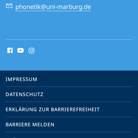
phonetik@uni-marburg.de
Social
Media
Kontakte
Service-
IMPRESSUM
Navigation
DATENSCHUTZ
ERKLÄRUNG ZUR BARRIEREFREIHEIT
BARRIERE MELDEN