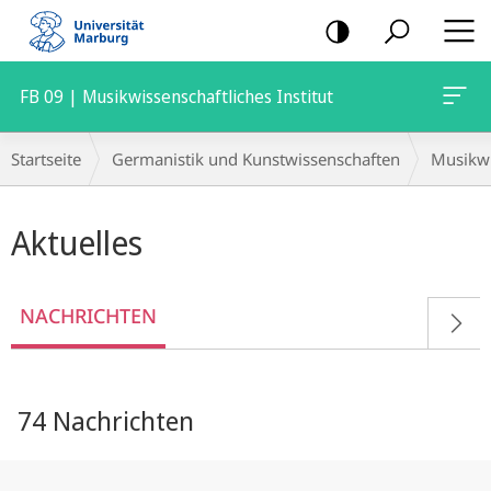
Mobile-
Navigation
FB 09 | Musikwissenschaftliches Institut
Breadcrumb-
Startseite
Germanistik und Kunstwissenschaften
Musikwi
Navigation
Hauptinhalt
Aktuelles
NACHRICHTEN
74 Nachrichten