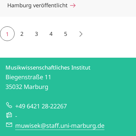
Hamburg veröffentlicht
2
3
4
5
1
Kontakt
Kontaktinformationen
Musikwissenschaftliches Institut
Musikwissenschaftliches
und
Biegenstraße 11
Institut
Informationen
35032
Marburg
zur
+49 6421 28-22267
Website
-
muwisek@staff.uni-marburg.de