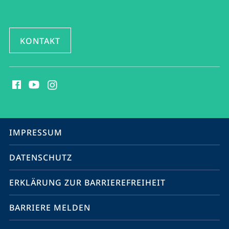
KONTAKT
Social
Media
Kontakte
Service-
IMPRESSUM
Navigation
DATENSCHUTZ
ERKLÄRUNG ZUR BARRIEREFREIHEIT
BARRIERE MELDEN