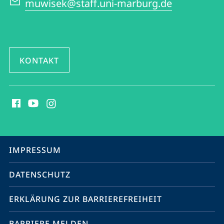
muwisek@staff.uni-marburg.de
KONTAKT
Social
Media
Kontakte
Service-
IMPRESSUM
Navigation
DATENSCHUTZ
ERKLÄRUNG ZUR BARRIEREFREIHEIT
BARRIERE MELDEN