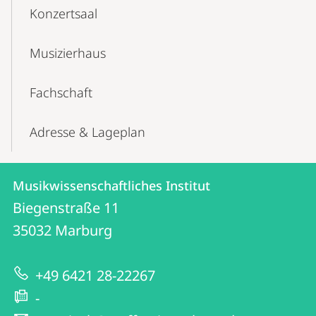
Konzertsaal
Musizierhaus
Fachschaft
Adresse & Lageplan
Kontakt
Kontaktinformationen
Musikwissenschaftliches Institut
Musikwissenschaftliches
und
Biegenstraße 11
Institut
Informationen
35032
Marburg
zur
+49 6421 28-22267
Website
-