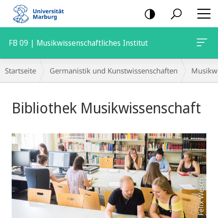
Mobile-
Navigation
FB 09 | Musikwissenschaftliches Institut
Breadcrumb-
Startseite
Germanistik und Kunstwissenschaften
Musikwi
Navigation
Hauptinhalt
Bibliothek Musikwissenschaft
Foto: Felix Wesch