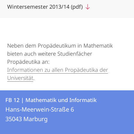
Wintersemester 2013/14 (pdf)
Neben dem Propädeutikum in Mathematik
bieten auch weitere Studienfächer
Propädeutika an:
Informationen zu allen Propädeutika der
Universität
.
Kontakt
Kontaktinformationen
FB 12 | Mathematik und Informatik
FB
und
Hans-Meerwein-Straße 6
12
Informationen
35043
Marburg
|
zur