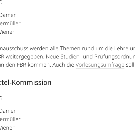
:
 Damer
ermüller
Wiener
enausschuss werden alle Themen rund um die Lehre u
BR weitergegeben. Neue Studien- und Prüfungsordnun
e in den FBR kommen. Auch die
Vorlesungsumfrage
sol
ttel-Kommission
:
 Damer
ermüller
Wiener