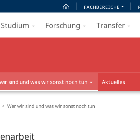
FACHBEREICHE
Studium
Forschung
Transfer
wir sind und was wir sonst noch tun
Aktuelles
Wer wir sind und was wir sonst noch tun
t
enarbeit