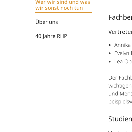
Wer wir sind und was
wir sonst noch tun
Fachber
Über uns
Vertreter
40 Jahre RHP
Annika
Evelyn
Lea Ob
Der Fachb
wichtigen
und Mens
beispiels
Studie