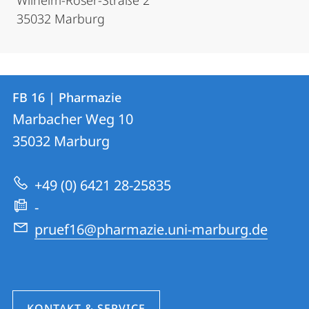
35032 Marburg
Kontakt
Kontaktinformationen
FB 16 | Pharmazie
FB
und
Marbacher Weg 10
16
Informationen
35032
Marburg
|
zur
Pharmazie
+49 (0) 6421 28-25835
Website
-
pruef16@pharmazie.uni-marburg.de
KONTAKT & SERVICE