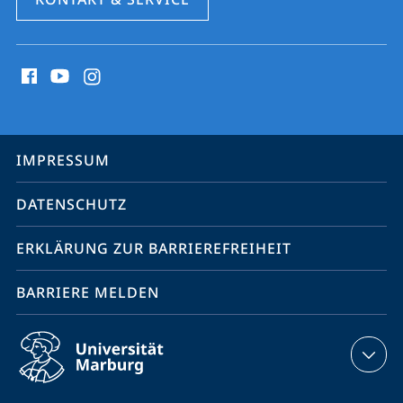
Social
Media
Kontakte
Service-
IMPRESSUM
Navigation
DATENSCHUTZ
ERKLÄRUNG ZUR BARRIEREFREIHEIT
BARRIERE MELDEN