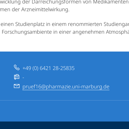
twicklung der Darreichungsformen von Medikamenten 
men der Arzneimittelwirkung.
 einen Studienplatz in einem renommierten Studieng
d Forschungsambiente in einer angenehmen Atmosphär
+49 (0) 6421 28-25835
-
pruef16@pharmazie.uni-marburg.de