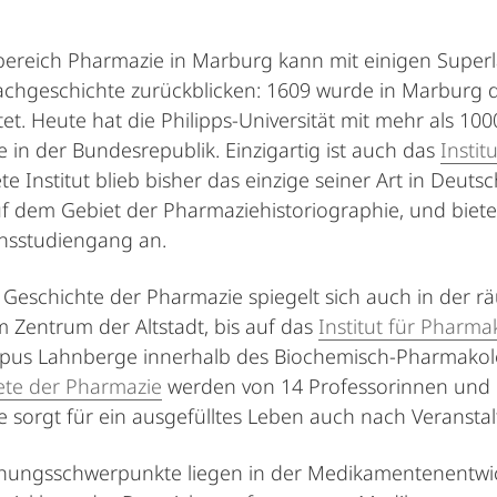
ereich Pharmazie in Marburg kann mit einigen Superla
achgeschichte zurückblicken: 1609 wurde in Marburg 
tet. Heute hat die Philipps-Universität mit mehr als 
 in der Bundesrepublik. Einzigartig ist auch das
Instit
e Institut blieb bisher das einzige seiner Art in Deut
f dem Gebiet der Pharmaziehistoriographie, und bietet
nsstudiengang an.
 Geschichte der Pharmazie spiegelt sich auch in der räu
im Zentrum der Altstadt, bis auf das
Institut für Pharm
us Lahnberge innerhalb des Biochemisch-Pharmakolog
ete der Pharmazie
werden von 14 Professorinnen und Pr
 sorgt für ein ausgefülltes Leben auch nach Veransta
hungsschwerpunkte liegen in der Medikamentenentwic