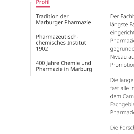
Profil
Tradition der
Der Fachb
Marburger Pharmazie
längste F
eingerich
Pharmazeutisch-
Pharmazie
chemisches Institut
1902
gegründet
Niveau au
400 Jahre Chemie und
Promotio
Pharmazie in Marburg
Die lange
fast alle 
dem Camp
Fachgebi
Pharmazie
Die Forsc