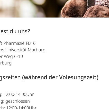
est du uns?
ft Pharmazie FB16
pps Universität Marburg
r Weg 6-10
arburg
gszeiten
(während der Volesungszeit)
: 12:00-14:00Uhr
ag: geschlossen
ch: 12:00-14:00Uhr