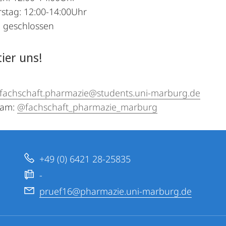
stag: 12:00-14:00Uhr
: geschlossen
ier uns!
fachschaft.pharmazie@students.uni-marburg.de
ram:
@fachschaft_pharmazie_marburg
+49 (0) 6421 28-25835
-
pruef16@pharmazie.uni-marburg.de