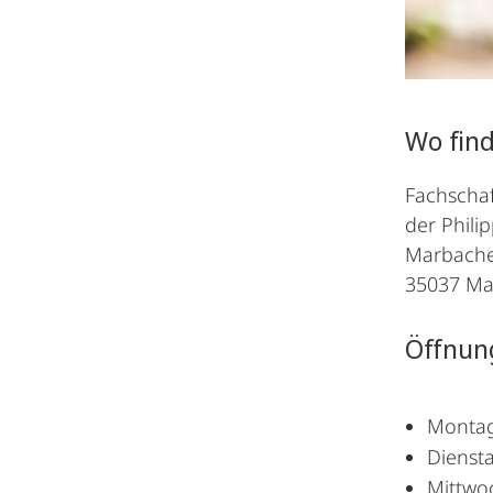
Wo find
Fachscha
der Phili
Marbache
35037 M
Öffnun
Montag
Dienst
Mittwo