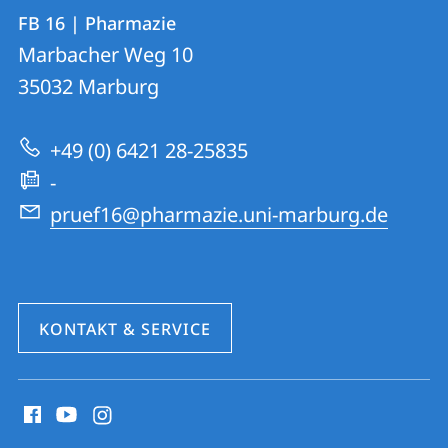
Kontakt
Kontaktinformationen
FB 16 | Pharmazie
FB
und
Marbacher Weg 10
16
Informationen
35032
Marburg
|
zur
Pharmazie
+49 (0) 6421 28-25835
Website
-
pruef16@pharmazie.uni-marburg.de
KONTAKT & SERVICE
Social
Media