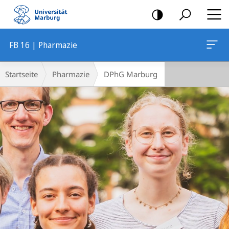
Mobile-
Navigation
FB 16 | Pharmazie
Hauptinhalt
Breadcrumb-
Startseite
Pharmazie
DPhG Marburg
Navigation