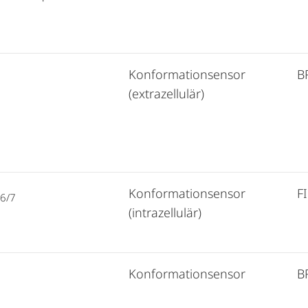
Konformationsensor
B
(extrazellulär)
Konformationsensor
FI
/6/7
(intrazellulär)
Konformationsensor
B