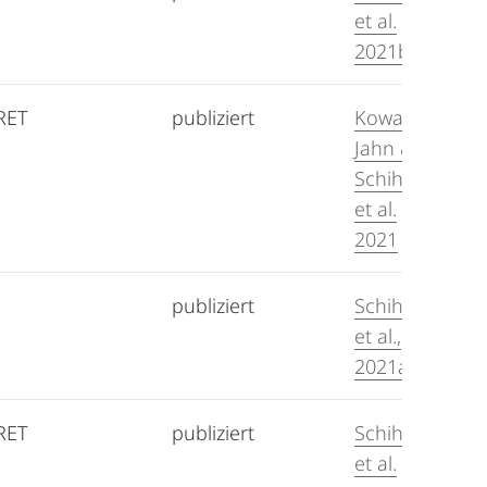
et al.
2021b
RET
publiziert
Kowalski-
Jahn &
Schihada
et al.
2021
publiziert
Schihada
et al.,
2021a
RET
publiziert
Schihada
et al.