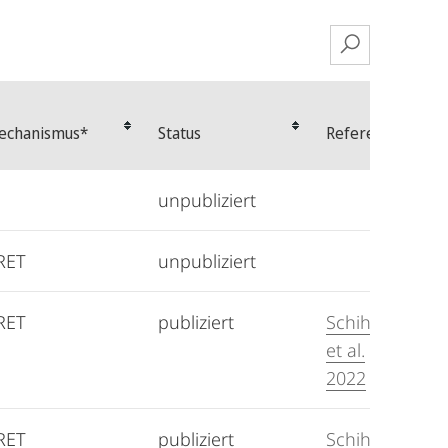
echanismus*
Status
Referenz
unpubliziert
RET
unpubliziert
RET
publiziert
Schihada
et al.
2022
RET
publiziert
Schihada