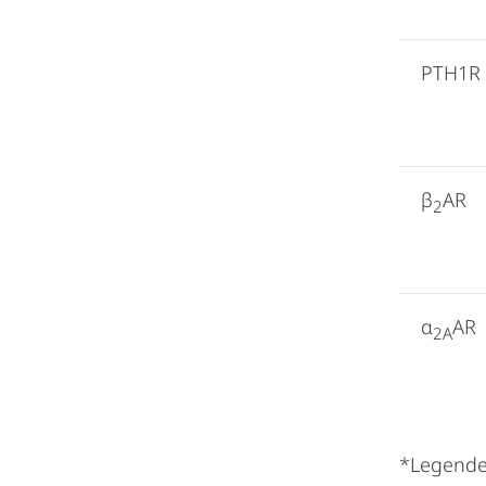
PTH1R
β
AR
2
α
AR
2A
*Legende