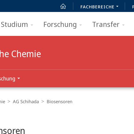
FACHBEREICHE
Studium
Forschung
Transfer
che Chemie
schung
mie
AG Schihada
Biosensoren
t
nsoren