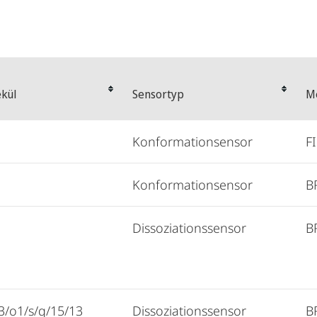
ekül
Sensortyp
M
Konformationsensor
FI
Konformationsensor
B
Dissoziationssensor
B
i3/o1/s/q/15/13
Dissoziationssensor
B