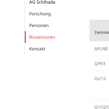
AG Schihada
Chemie
Filter
Forschung
Personen
Zielmol
Biosensoren
Kontakt
APLNR
GPR3
Gz/12
Gi1/i2/