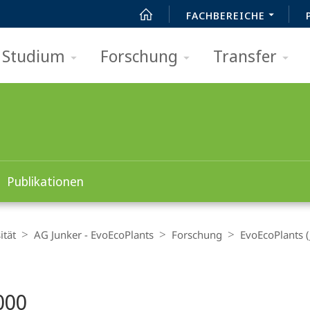
FACHBEREICHE
Studium
Forschung
Transfer
Publikationen
ität
AG Junker - EvoEcoPlants
Forschung
EvoEcoPlants (
t
000