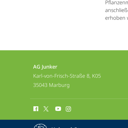
Pflanzenm
anschließ
erhoben w
Kontakt
Kontaktinformationen
und
AG Junker
AG
Karl-von-Frisch-Straße 8, K05
Informationen
Junker
35043
Marburg
zur
Website
Social
Media
Kontakte
Service-