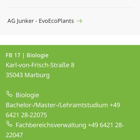
AG Junker - EvoEcoPlants
Kontakt
Kontaktinformationen
FB 17 | Biologie
FB
und
Karl-von-Frisch-Straße 8
17
Informationen
35043
Marburg
|
zur
Biologie
Biologie
Website
Bachelor-/Master-/Lehramtstudium +49
6421 28-22075
Fachbereichsverwaltung +49 6421 28-
22047