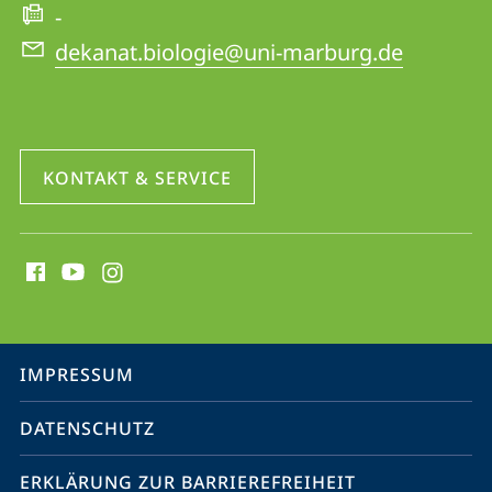
-
dekanat.biologie@uni-marburg.de
KONTAKT & SERVICE
Social
Media
Kontakte
Service-
IMPRESSUM
Navigation
DATENSCHUTZ
ERKLÄRUNG ZUR BARRIEREFREIHEIT