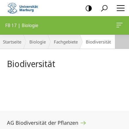
Mobile-
Navigation
FB 17 | Biologie
Hauptinhalt
Breadcrumb-
Startseite
Biologie
Fachgebiete
Biodiversität
Navigation
Biodiversität
AG Biodiversität der Pflanzen