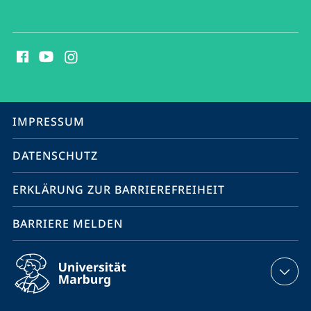
Social
Media
Kontakte
Service-
IMPRESSUM
Navigation
DATENSCHUTZ
ERKLÄRUNG ZUR BARRIEREFREIHEIT
BARRIERE MELDEN