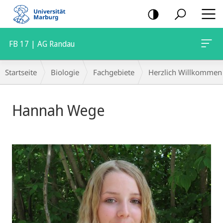
Mobile-
Navigation
FB 17 | AG Randau
Breadcrumb-
Startseite
Biologie
Fachgebiete
Herzlich Willkommen 
Navigation
Hannah Wege