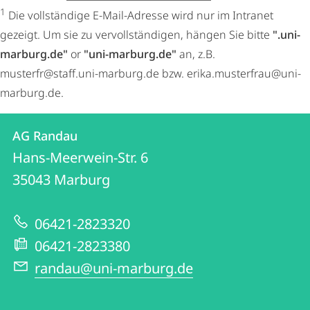
1
Die vollständige E-Mail-Adresse wird nur im Intranet
gezeigt. Um sie zu vervollständigen, hängen Sie bitte
".uni-
marburg.de"
or
"uni-marburg.de"
an, z.B.
musterfr@staff.uni-marburg.de bzw. erika.musterfrau@uni-
marburg.de.
Kontakt
Kontaktinformationen
AG Randau
AG
und
Hans-Meerwein-Str. 6
Randau
Informationen
35043
Marburg
zur
06421-2823320
Website
06421-2823380
randau@uni-marburg.de