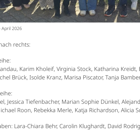
 April 2026
 nach rechts:
eihe:
andau, Karim Kholeif, Virginia Stock, Katharina Kreid
ichel Brück, Isolde Kranz, Marisa Piscator, Tanja Bambe
eihe:
gel, Jessica Tiefenbacher, Marian Sophie Dünkel, Alejan
ichael Roon, Rebekka Merle, Katja Richardson, Alicia 
aben: Lara-Chiara Behr, Carolin Klughardt, David Rodri