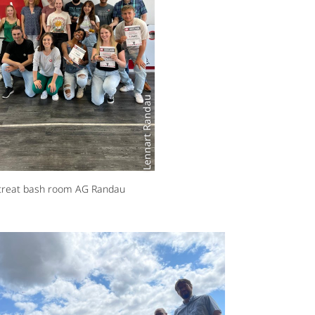
Lennart Randau
treat bash room AG Randau