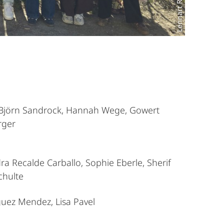
Lennart Randau
t, Björn Sandrock, Hannah Wege, Gowert
rger
dra Recalde Carballo, Sophie Eberle, Sherif
Schulte
guez Mendez, Lisa Pavel