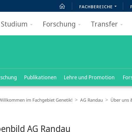
FACHBEREICHE
Studium
Forschung
Transfer
rschung
Publikationen
Lehre und Promotion
For
 Willkommen im Fachgebiet Genetik!
AG Randau
Über uns 
t
enbild AG Randau