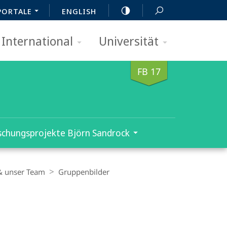
PORTALE
ENGLISH
International
Universität
FB 17
schungsprojekte Björn Sandrock
& unser Team
Gruppenbilder