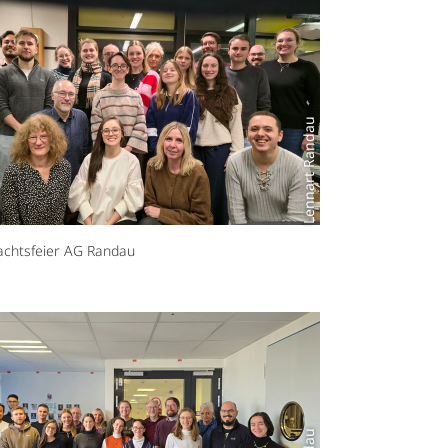
Lennart Randau
chtsfeier AG Randau