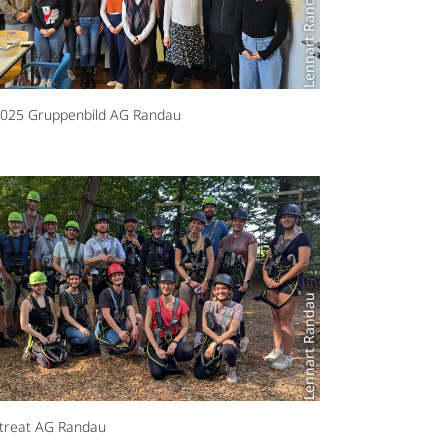
Lennart Randau
025 Gruppenbild AG Randau
Lennart Randau
treat AG Randau