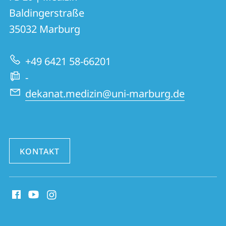
FB
und
Baldingerstraße
20
Informationen
35032
Marburg
|
zur
Medizin
+49 6421 58-66201
Website
-
dekanat.medizin@uni-marburg.de
KONTAKT
Social
Media
Kontakte