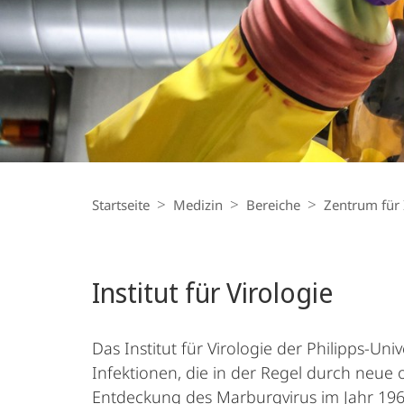
Breadcrumb-
Navigation
Startseite
Medizin
Bereiche
Zentrum für
Institut für Virologie
Das Institut für Virologie der Philipps-U
Infektionen, die in der Regel durch neue 
Entdeckung des Marburgvirus im Jahr 19