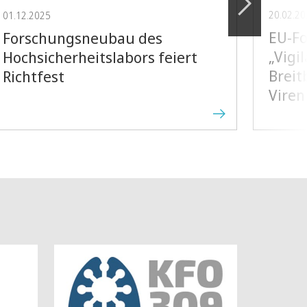
20.02.2
01.12.2025
EU-Fo
Forschungsneubau des
„Vigi
Hochsicherheitslabors feiert
Brei
Richtfest
Viren