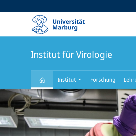
Service-
HIGH-CONTRAST VERSION
SUCHE UND SUCHERGEBNIS
Navigation
Haupt-
Navigation
Institut für Virologie
Institut
Forschung
Lehr
Hauptinhalt
Institut
für
Virologie