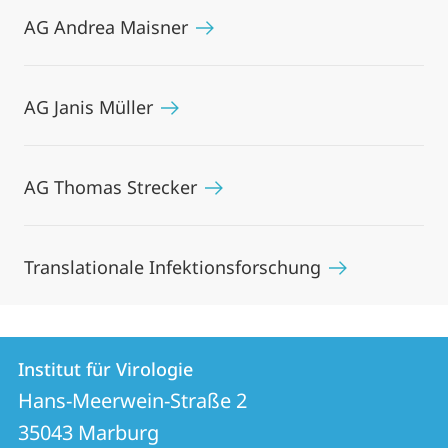
AG Andrea Maisner
AG Janis Müller
AG Thomas Strecker
Translationale Infektionsforschung
Kontakt
Kontaktinformationen
Institut für Virologie
Institut
und
Hans-Meerwein-Straße 2
für
Informationen
35043
Marburg