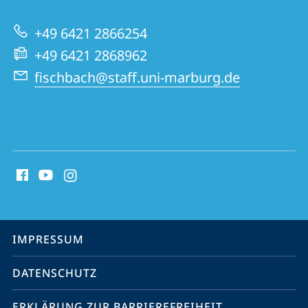
Virologie
zur
+49 6421 2866254
Website
+49 6421 2868962
fischbach@staff.uni-marburg.de
Social
Media
Kontakte
Service-
IMPRESSUM
Navigation
DATENSCHUTZ
ERKLÄRUNG ZUR BARRIEREFREIHEIT