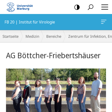
Mobile-
Navigation
FB 20 | Institut für Virologie
Breadcrumb-
Startseite
Medizin
Bereiche
Zentrum für Infektion, 
Navigation
Hauptinhalt
AG Böttcher-Friebertshäuser