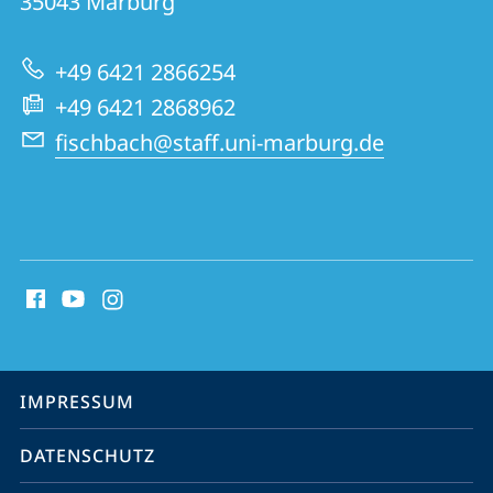
Informationen
35043
Marburg
Virologie
zur
+49 6421 2866254
Website
+49 6421 2868962
fischbach@staff.uni-marburg.de
Social
Media
Kontakte
Service-
IMPRESSUM
Navigation
DATENSCHUTZ