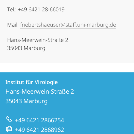
Tel.: +49 6421 28-66019
Mail:
friebertshaeuser@staff.uni-marburg.de
Hans-Meerwein-Straße 2
35043 Marburg
Kontakt
Kontaktinformationen
Institut für Virologie
Institut
und
Hans-Meerwein-Straße 2
für
Informationen
35043
Marburg
Virologie
zur
+49 6421 2866254
Website
+49 6421 2868962