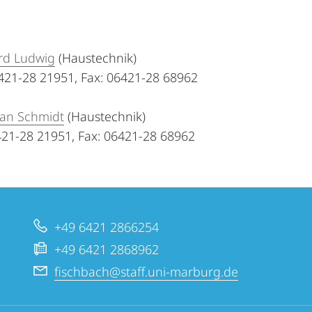
rd Ludwig
(Haustechnik)
6421-28 21951, Fax: 06421-28 68962
ian Schmidt
(Haustechnik)
421-28 21951, Fax: 06421-28 68962
+49 6421 2866254
+49 6421 2868962
fischbach@staff.uni-marburg.de