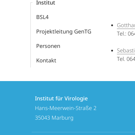
Institut
BSL4
Gottha
Projektleitung GenTG
Tel.: 0
Personen
Sebast
Tel. 06
Kontakt
Kontakt
Kontaktinformationen
und
Institut für Virologie
Institut
Hans-Meerwein-Straße 2
Informationen
für
35043
Marburg
zur
Virologie