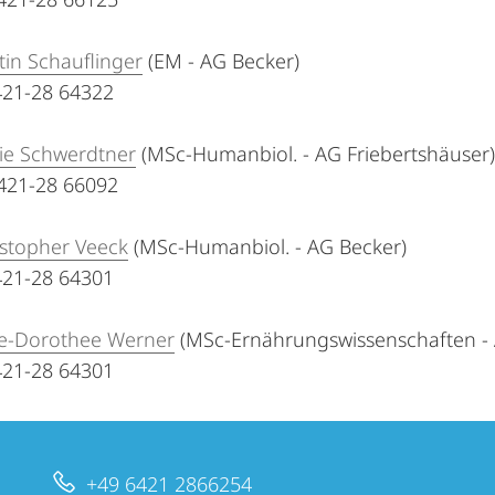
tin Schauflinger
(EM - AG Becker)
6421-28 64322
rie Schwerdtner
(MSc-Humanbiol. - AG Friebertshäuser)
6421-28 66092
istopher Veeck
(MSc-Humanbiol. - AG Becker)
6421-28 64301
ke-Dorothee Werner
(MSc-Ernährungswissenschaften - 
6421-28 64301
+49 6421 2866254