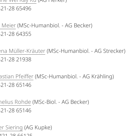
6421-28 65496
s Meier
(MSc-Humanbiol. - AG Becker)
6421-28 64355
ena Müller-Kräuter
(MSc-Humanbiol. - AG Strecker)
6421-28 21938
astian Pfeiffer
(MSc-Humanbiol. - AG Krähling)
6421-28 65146
nelius Rohde
(MSc-Biol. - AG Becker)
6421-28 65146
er Siering
(AG Kupke)
6421-28 66125