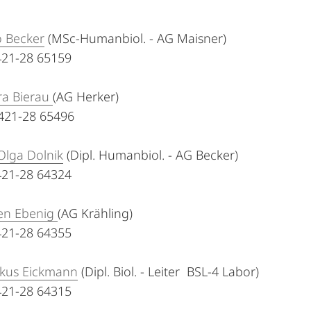
o Becker
(MSc-Humanbiol. - AG Maisner)
6421-28 65159
ra Bierau
(AG Herker)
6421-28 65496
Olga Dolnik
(Dipl. Humanbiol. - AG Becker)
6421-28 64324
een Ebenig
(AG Krähling)
6421-28 64355
rkus Eickmann
(Dipl. Biol. - Leiter BSL-4 Labor)
6421-28 64315