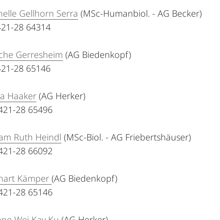
helle Gellhorn Serra
(MSc-Humanbiol. - AG Becker)
6421-28 64314
sche Gerresheim
(AG Biedenkopf)
6421-28 65146
ya Haaker
(AG Herker)
6421-28 65496
iam Ruth Heindl
(MSc-Biol. - AG Friebertshäuser)
6421-28 66092
nnart Kämper
(AG Biedenkopf)
6421-28 65146
nne Wei Kay Ku
(AG Herker)